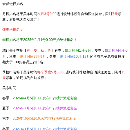
会员
进行排名！
月榜排名将于美东时间
次月3号
0:00
进行统计排榜并
自动派送
奖金
，限时
7
天
领
取，逾期视为自动放弃！
③季榜排名：
季榜排名将于2025年1月1号0:00开始统计排名！
统计每个季度【
春，夏，秋，冬
】春季：
统计时间1月-3月
，夏季：
统计时间4月-6
月
，秋季：
统计时间7月-9月
，冬季：
统计时间10月-12月
的
所有电子总有效投注
额大于100的会员进行排名！
季榜排名将于美东时间
每个季度5号
00:00
进行统计排榜
并自动派送
奖金
，
限时
15
天
领取，逾期视为自动放弃
；
美东时间：
春季：
2026年4月5日0:00发布排行榜并派送彩金
；
夏季：
2026年7月5日0:00发布排行榜并派送彩金
；
秋季：
2026年10月5日0:00发布排行榜并派送彩金
；
冬季：
2027年1月5日0:00发布排行榜并派送彩金
；