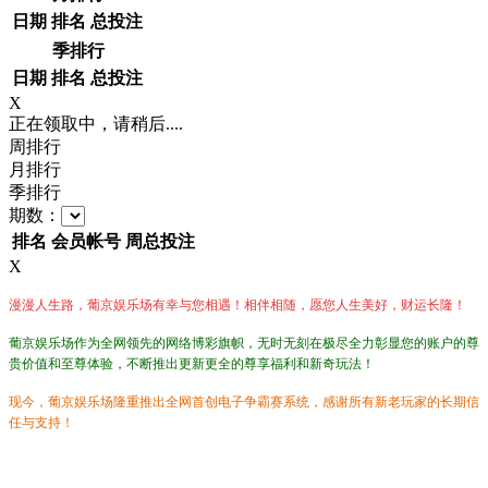
日期
排名
总投注
季排行
日期
排名
总投注
X
正在领取中，请稍后....
周排行
月排行
季排行
期数：
排名
会员帐号
周
总投注
X
漫漫人生路，葡京娱乐场有幸与您相遇！相伴相随，愿您人生美好，财运长隆！
葡京娱乐场作为全网领先的网络博彩旗帜，无时无刻在极尽全力彰显您的账户的尊
贵价值和至尊体验，不断推出更新更全的尊享福利和新奇玩法！
现今，葡京娱乐场隆重推出全网首创电子争霸赛系统，感谢所有新老玩家的长期信
任与支持！